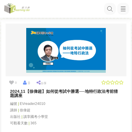
0
0
分享
2024.11【徐偉超】如何從考試中勝選──地特行政法考前猜
題講座
編號
|
EVreader24010
講師
|
徐偉超
出版社
|
讀享國考小學堂
可觀看天數
|
365