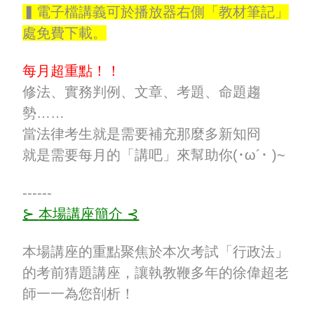
▍電子檔講義可於播放器右側「教材筆記」
處免費下載。
每月超重點！！
修法、實務判例、文章、考題、命題趨
勢……
當法律考生就是需要補充那麼多新知冏
就是需要每月的「講吧」來幫助你(･ω´･ )~
------
關於課程
⊱
本場講座簡介
⊰
About the course
本場講座的重點聚焦於本次考試「行政法」
關於課程
講師簡介
的考前猜題講座，讓執教鞭多年的徐偉超老
About the course
Teacher profile
師一一為您剖析！