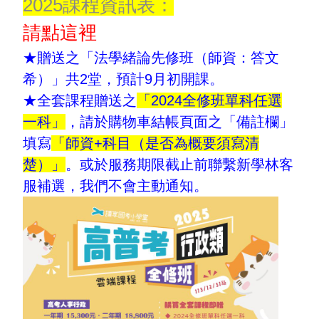
2025課程資訊表：
請點這裡
★贈送之「法學緒論先修班（師資：答文
希）」共2堂，預計9月初開課。
★全套課程贈送之
「2024全修班單科任選
一科」
，請於購物車結帳頁面之「備註欄」
填寫
「師資+科目（是否為概要須寫清
楚）」
。或於服務期限截止前聯繫新學林客
服補選，我們不會主動通知。
關於課程
About the course
關於課程
講師簡介
About the course
Teacher profile