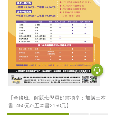
【全修班、解題班學員好書獨享：加購三本
書1450
元or
五本書2150
元】
．可選擇書籍包含
讀享出版以及學稔出版之