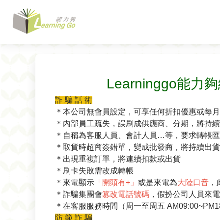
Learninggo
詐 騙 話 術
＊本公司無會員設定，可享任何折扣優惠或每
＊內部員工疏失，誤刷成供應商、分期，將持續
＊自稱為客服人員、會計人員…等，要求轉帳
＊取貨時超商簽錯單，變成批發商，將持續出貨
＊出現重複訂單，將連續扣款或出貨
＊刷卡失敗需改成轉帳
＊來電顯示
「開頭有+」
或是來電為
大陸口音
，
＊詐騙集團會
篡改電話號碼
，假扮公司人員來電
＊在客服服務時間（周一至周五 AM09:00~P
防 範 詐 騙