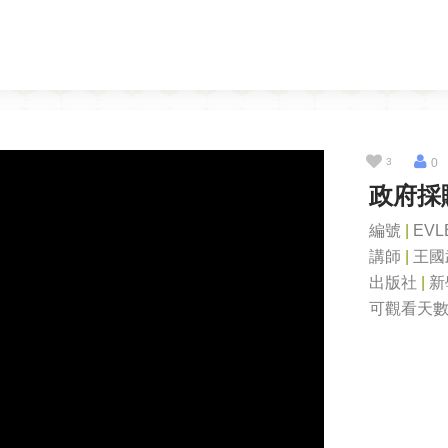
3
0
政府採
編號
|
EVL
講師
|
王國
出版社
|
新
可觀看天