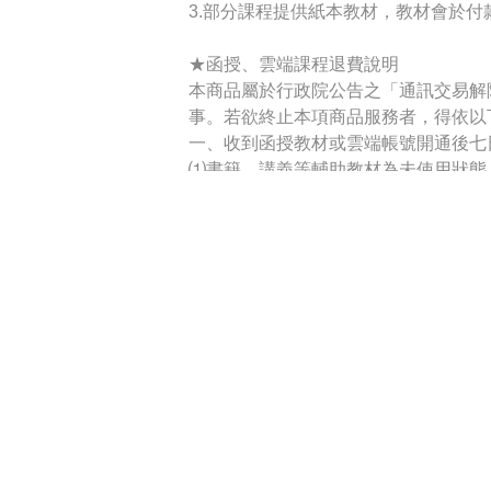
3.部分課程提供紙本教材，教材會於付款
★函授、雲端課程退費說明
本商品屬於行政院公告之「通訊交易解
事。若欲終止本項商品服務者，得依以
一、收到函授教材或雲端帳號開通後七
⑴書籍、講義等輔助教材為未使用狀態
費。
⑵部分書籍、講義等輔助教材已使用畫
售價計算）。
二、收到函授教材或雲端帳號開通後逾
⑴書籍、講義為未使用狀態，且課程未
計之；惟若所收取之8%部分，其金額
⑵部分書籍、講義等輔助教材已使用畫
售價計算），惟另須扣除行政處理費，
三、收到函授教材或雲端帳號開通逾十