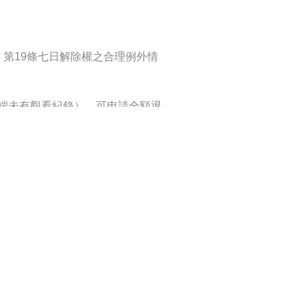
第19條七日解除權之合理例外情
端未有觀看紀錄），可申請全額退
之退費（使用之部分課程費用以單科
將扣除行政處理費，以商品售價8%
之退費（使用之部分課程費用以單科