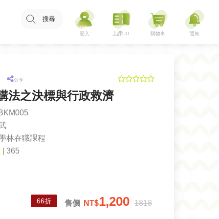
搜尋
分享
購法之決標與行政救濟
BKM005
武
學林在職課程
數
|
365
1,200
66折
售價
NT$
1818