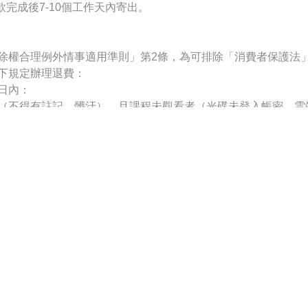
完成後7-10個工作天內寄出。
除權合理例外情事適用準則」第2條，為可排除「消費者保護法」
下規定辦理退費：
日內：
（不得有註記、髒汙），且課程未觀看者（光碟未登入帳密，雲
記或有汙損，或部分課程已觀看者，得申請其餘未使用商品部分
七日：
觀看者（光碟未登入帳密，雲端未有觀看紀錄），申請退費時，
未足新臺幣（下同）一千元者，以一千元為計。
記或有汙損，或部分課程已觀看者，得申請其餘未使用商品部分
其計算方式同前項約定。
五日，始終止本項商品服務者，全額不予退還。