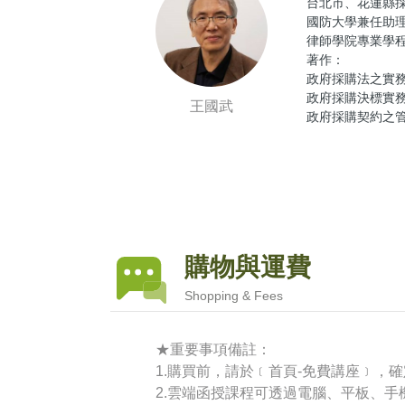
台北市、花蓮縣
國防大學兼任助
律師學院專業學
著作：
政府採購法之實務(
政府採購決標實
王國武
政府採購契約之
購物與運費
Shopping & Fees
★重要事項備註：
1.購買前，請於﹝首頁-免費講座﹞，
2.雲端函授課程可透過電腦、平板、