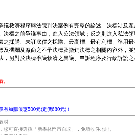
爭議救濟程序與法院判決案例有完整的論述。決標涉及產
，決標之前爭議事由，進入公法領域；反之則進入私法領
價之採購、未訂底價之採購、最高標、最有利標、準用最
標及機關及廠商之不予決標及撤銷決標之相關內容外，並
法，另對於決標爭議救濟之異議、申訴程序及行政訴訟之
看。
加購優惠500元(定價680元)！
教材。
，您可直接選擇「新學林門市自取」，免填收件地址。