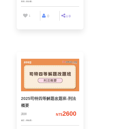
1
0
分享
吳瑀（吳永傑）
2025司特四等解題改題班-刑法
概要
2600
講師
NT$