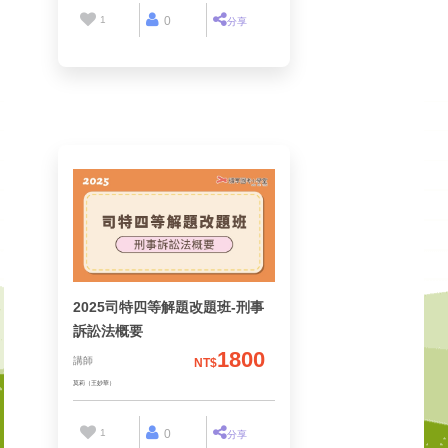
1
0
分享
連芯（簡佑君）
2025司特四等解題改題班-刑事
訴訟法概要
1800
講師
NT$
1
0
分享